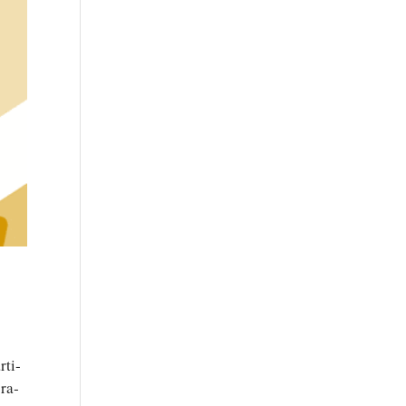
­ti­
­ra­