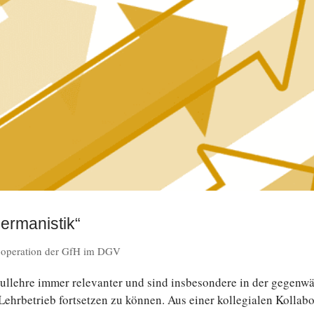
Germanistik“
operation der GfH im DGV
l­leh­re immer re­le­van­ter und sind ins­be­son­de­re in der ge­gen­wär
­be­trieb fort­set­zen zu können. Aus einer kol­le­gia­len Kol­la­bo