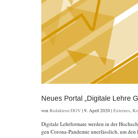
Neues Portal „Digitale Lehre 
von
Redakteur-DGV
|
9. April 2020
|
Externes
,
Ko
Di­gi­ta­le Lehr­for­ma­te werden in der Hoch­schu
gen Corona-Pandemie un­er­läss­lich, um den Lehr