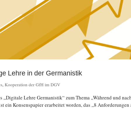
ge Lehre in der Germanistik
es
,
Kooperation der GfH im DGV
tals „Di­gi­ta­le Lehre Ger­ma­nis­tik“ zum Thema „Während und nac
ist ein Kon­sens­pa­pier er­ar­bei­tet worden, das „8 An­for­de­run­gen