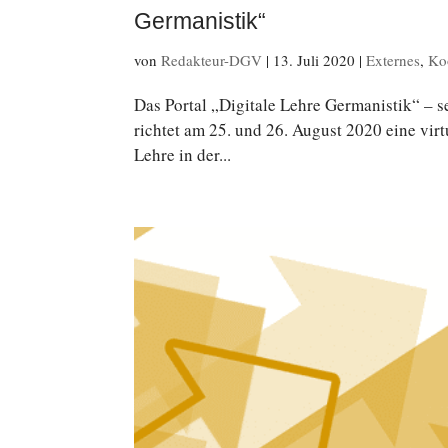
Germanistik“
von
Redakteur-DGV
|
13. Juli 2020
|
Externes
,
Ko
Das Portal „Di­gi­ta­le Lehre Ger­ma­nis­tik“ – s
richtet am 25. und 26. August 2020 eine vir­t
Lehre in der...