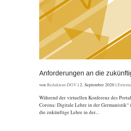
Anforderungen an die zukünfti
von
Redakteur-DGV
|
2. September 2020
|
Extern
Während der vir­tu­el­len Kon­fe­renz des Por
Corona: Di­gi­ta­le Lehre in der Ger­ma­nis­tik“ 
die zu­künf­ti­ge Lehre in der...