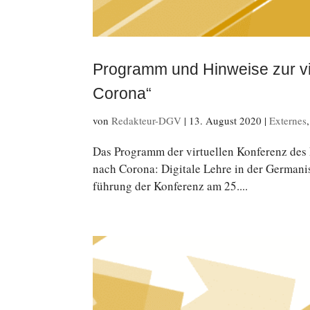
Programm und Hinweise zur vi
Corona“
von
Redakteur-DGV
|
13. August 2020
|
Externes
Das Pro­gramm der vir­tu­el­len Kon­fe­renz de
nach Corona: Di­gi­ta­le Lehre in der Ger­ma­nis
füh­rung der Kon­fe­renz am 25....