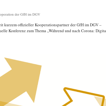
operation der GfH im DGV
eit kurzem of­fi­zi­el­ler Ko­ope­ra­ti­ons­part­ner der GfH im DGV –
u­el­le Kon­fe­renz zum Thema „Während und nach Corona: Di­gi­ta­