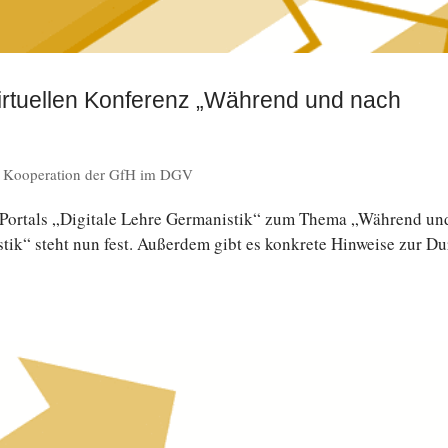
rtuellen Konferenz „Während und nach
,
Kooperation der GfH im DGV
s Portals „Di­gi­ta­le Lehre Ger­ma­nis­tik“ zum Thema „Während un
­tik“ steht nun fest. Au­ßer­dem gibt es kon­kre­te Hin­wei­se zur D