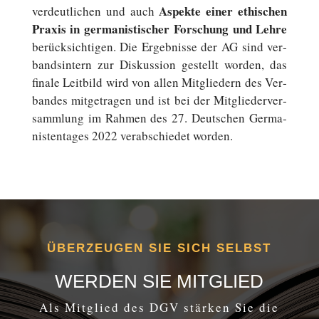
Aspekte einer ethi­schen
ver­deut­li­chen und auch
Praxis in ger­ma­nis­ti­scher For­schung und Lehre
be­rück­sich­ti­gen. Die Er­geb­nis­se der AG sind ver­
bands­in­tern zur Dis­kus­si­on ge­stellt worden, das
finale Leit­bild wird von allen Mit­glie­dern des Ver­
ban­des mit­ge­tra­gen und ist bei der Mit­glie­der­ver­
samm­lung im Rahmen des 27. Deutschen Ger­ma­
nis­ten­ta­ges 2022 ver­ab­schie­det worden.
ÜBERZEUGEN SIE SICH SELBST
WERDEN SIE MITGLIED
Als Mit­glied des DGV stärken Sie die