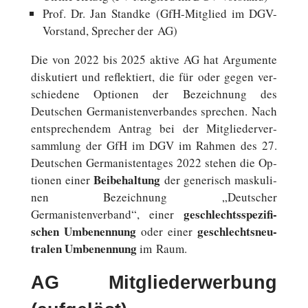
Prof. Dr. Jan Standke (GfH-Mitglied im DGV-
Vorstand, Spre­cher der AG)
Die von 2022 bis 2025 aktive AG hat Ar­gu­men­te
dis­ku­tiert und re­flek­tiert, die für oder gegen ver­
schie­de­ne Op­tio­nen der Be­zeich­nung des
Deutschen Germanistenverbandes spre­chen. Nach
ent­spre­chen­dem Antrag bei der Mit­glie­der­ver­
samm­lung der GfH im DGV im Rahmen des 27.
Deutschen Ger­ma­nis­ten­ta­ges 2022 stehen die Op­
Bei­be­hal­tung
tio­nen einer
der ge­ne­risch mas­ku­li­
nen Be­zeich­nung „Deutscher
ge­schlechts­spe­zi­fi­
Germanistenverband“, einer
schen Um­be­nen­nung
ge­schlechts­neu­
oder einer
tra­len Um­be­nen­nung
im Raum.
AG Mitgliederwerbung