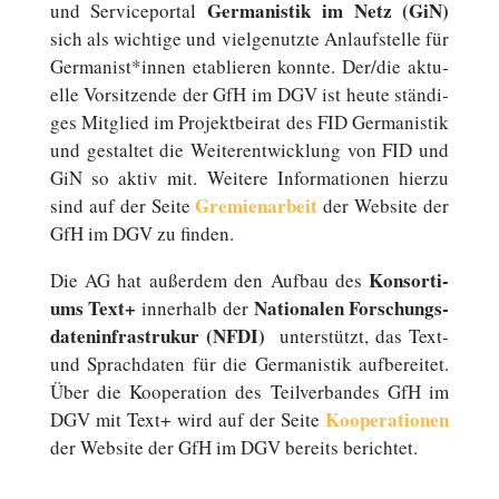
Ger­ma­nis­tik im Netz (GiN)
und Ser­vice­por­tal
sich als wich­ti­ge und viel­ge­nutz­te An­lauf­stel­le für
Germanist*innen eta­blie­ren konnte. Der/die ak­tu­
el­le Vor­sit­zen­de der GfH im DGV ist heute stän­di­
ges Mit­glied im Pro­jekt­bei­rat des FID Ger­ma­nis­tik
und ge­stal­tet die Wei­ter­ent­wick­lung von FID und
GiN so aktiv mit. Weitere In­for­ma­tio­nen hierzu
Gre­mi­en­ar­beit
sind auf der Seite
der Website der
GfH im DGV zu finden.
Kon­sor­ti­
Die AG hat au­ßer­dem den Aufbau des
ums Text+
Na­tio­na­len For­schungs­
in­ner­halb der
da­ten­in­fra­stru­kur (NFDI)
un­ter­stützt, das Text-
und Sprach­da­ten für die Ger­ma­nis­tik auf­be­rei­tet.
Über die Ko­ope­ra­ti­on des Teil­ver­ban­des GfH im
Ko­ope­ra­tio­nen
DGV mit Text+ wird auf der Seite
der Website der GfH im DGV bereits berichtet.