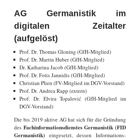
AG Germanistik im
digitalen Zeitalter
(aufgelöst)
Prof. Dr. Thomas Gloning (GfH-Mitglied)
Prof. Dr. Martin Huber (GfH-Mitglied)
Dr. Ka­tha­ri­na Jacob (GfH-Mitglied)
Prof. Dr. Fotis Jann­idis (GfH-Mitglied)
Chris­ti­an Plien (FV-Mitglied im DGV-Vorstand)
Prof. Dr. Andrea Rapp (extern)
Prof. Dr. Elvira Topa­lo­vić (GfH-Mitglied im
DGV-Vorstand)
Die bis 2019 aktive AG hat sich für die Grün­dung
Fach­in­for­ma­ti­ons­diens­tes Ger­ma­nis­tik (FID
des
Ger­ma­nis­tik)
ein­ge­setzt, dessen Informations-