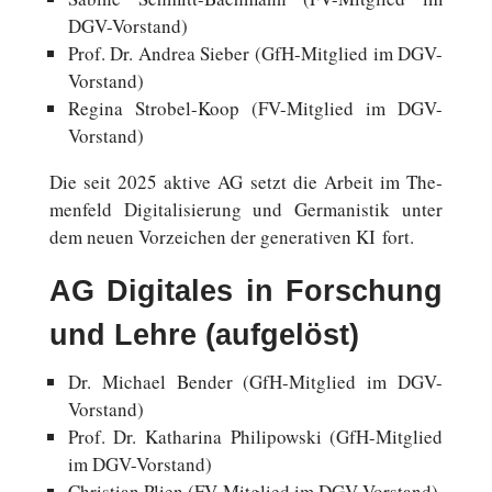
DGV-Vorstand)
Prof. Dr. Andrea Sieber (GfH-Mitglied im DGV-
Vorstand)
Regina Strobel-Koop (FV-Mitglied im DGV-
Vorstand)
Die seit 2025 aktive AG setzt die Arbeit im The­
men­feld Di­gi­ta­li­sie­rung und Ger­ma­nis­tik unter
dem neuen Vor­zei­chen der ge­ne­ra­ti­ven KI fort.
AG Digitales in Forschung
und Lehre (aufgelöst)
Dr. Michael Bender (GfH-Mitglied im DGV-
Vorstand)
Prof. Dr. Ka­tha­ri­na Phili­pow­ski (GfH-Mitglied
im DGV-Vorstand)
Chris­ti­an Plien (FV-Mitglied im DGV-Vorstand)