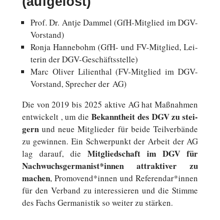
(aufgelöst)
Prof. Dr. Antje Dammel (GfH-Mitglied im DGV-
Vorstand)
Ronja Han­ne­bohm (GfH- und FV-Mitglied, Lei­
te­rin der DGV-Geschäftsstelle)
Marc Oliver Li­li­en­thal (FV-Mitglied im DGV-
Vorstand, Spre­cher der AG)
Die von 2019 bis 2025 aktive AG hat Maß­nah­men
Be­kannt­heit des DGV zu stei­
ent­wi­ckelt , um die
gern
und neue Mit­glie­der für beide Teil­ver­bän­de
zu ge­win­nen. Ein Schwer­punkt der Arbeit der AG
Mit­glied­schaft im DGV für
lag darauf, die
Nachwuchsgermanist*innen at­trak­ti­ver zu
machen
, Promovend*innen und Referendar*innen
für den Verband zu in­ter­es­sie­ren und die Stimme
des Fachs Ger­ma­nis­tik so weiter zu stärken.