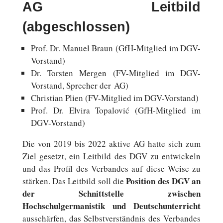
AG Leitbild
(abgeschlossen)
Prof. Dr. Manuel Braun (GfH-Mitglied im DGV-
Vorstand)
Dr. Torsten Mergen (FV-Mitglied im DGV-
Vorstand, Spre­cher der AG)
Chris­ti­an Plien (FV-Mitglied im DGV-Vorstand)
Prof. Dr. Elvira Topa­lo­vić (GfH-Mitglied im
DGV-Vorstand)
Die von 2019 bis 2022 aktive AG hatte sich zum
Ziel gesetzt, ein Leit­bild des DGV zu ent­wi­ckeln
und das Profil des Ver­ban­des auf diese Weise zu
Po­si­ti­on des DGV an
stärken. Das Leit­bild soll die
der Schnitt­stel­le zwi­schen
Hochschulgermanistik und Deutsch­un­ter­richt
aus­schär­fen, das Selbst­ver­ständ­nis des Ver­ban­des