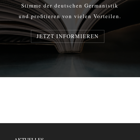
Stimme der deutschen Ger­ma­nis­tik
und pro­fi­tie­ren von vielen Vorteilen.
JETZT IN­FOR­MIE­REN
AKTUELLES