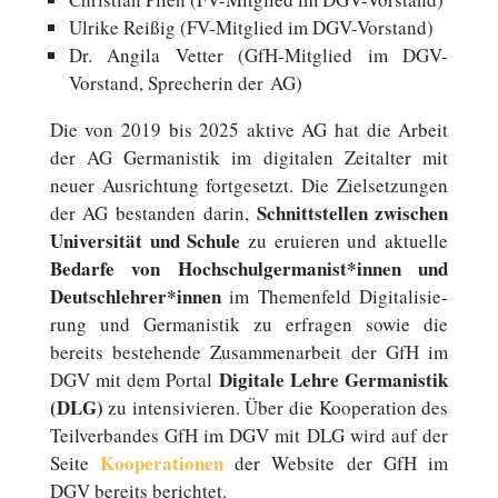
Ulrike Reißig (FV-Mitglied im DGV-Vorstand)
Dr. Angila Vetter (GfH-Mitglied im DGV-
Vorstand, Spre­che­rin der AG)
Die von 2019 bis 2025 aktive AG hat die Arbeit
der AG Ger­ma­nis­tik im di­gi­ta­len Zeit­al­ter mit
neuer Aus­rich­tung fort­ge­setzt. Die Ziel­set­zun­gen
Schnitt­stel­len zwi­schen
der AG be­stan­den darin,
Uni­ver­si­tät und Schule
zu eru­ie­ren und ak­tu­el­le
Bedarfe von Hochschulgermanist*innen und
Deutschlehrer*innen
im The­men­feld Di­gi­ta­li­sie­
rung und Ger­ma­nis­tik zu er­fra­gen sowie die
bereits be­stehen­de Zu­sam­men­ar­beit der GfH im
Di­gi­ta­le Lehre Ger­ma­nis­tik
DGV mit dem Portal
(DLG)
zu in­ten­si­vie­ren. Über die Ko­ope­ra­ti­on des
Teil­ver­ban­des GfH im DGV mit DLG wird auf der
Ko­ope­ra­tio­nen
Seite
der Website der GfH im
DGV bereits berichtet.