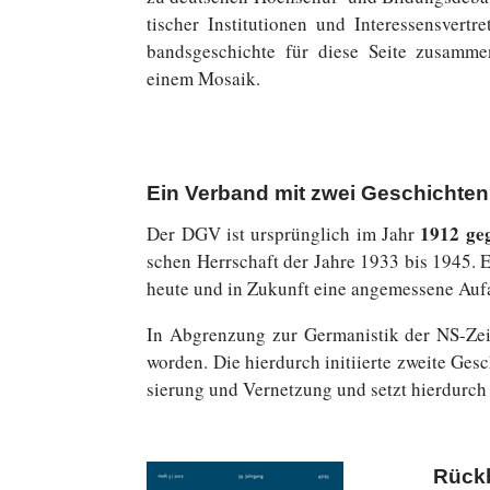
ti­scher In­sti­tu­tio­nen und In­ter­es­sens­ver­
bands­ge­schich­te für diese Seite zu­sam­me
einem Mosaik.
Ein Verband mit zwei Geschichten
1912 ge­
Der DGV ist ur­sprüng­lich im Jahr
schen Herr­schaft der Jahre 1933 bis 1945. Ein
heute und in Zukunft eine an­ge­mes­se­ne Auf
In Ab­gren­zung zur Ger­ma­nis­tik der NS-Zei
worden. Die hier­durch in­iti­ier­te zweite Ge­sc
sie­rung und Ver­net­zung und setzt hier­durch 
Rückb