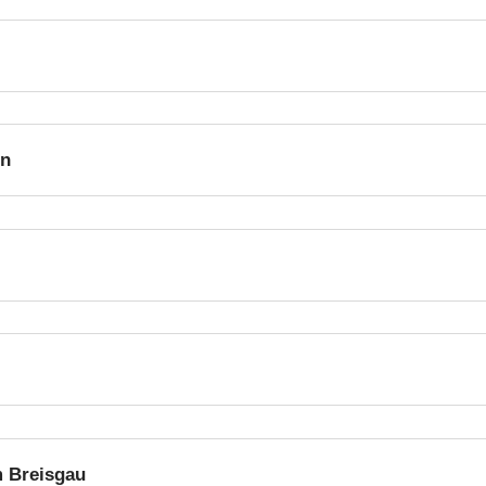
en
m Breisgau