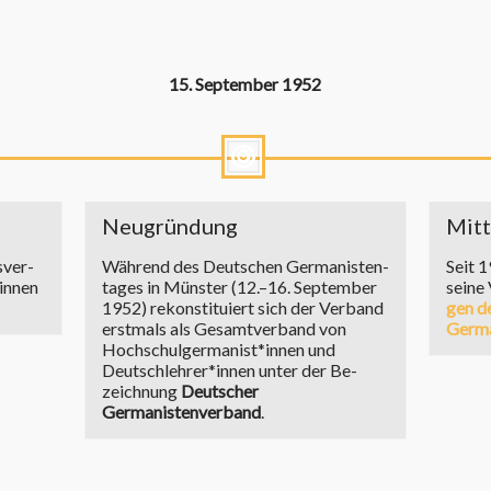
15. Sep­tem­ber 1952
Neu­grün­dung
Mit­
­ver­
Während des Deutschen Ger­ma­nis­ten­
Seit 1
*innen
ta­ges in Münster (12.–16. Sep­tem­ber
seine 
1952) re­kon­sti­tu­iert sich der Verband
gen d
erst­mals als Ge­samt­ver­band von
Germa
Hochschulgermanist*innen und
Deutschlehrer*innen unter der Be­
zeich­nung
Deutscher
Germanistenverband
.