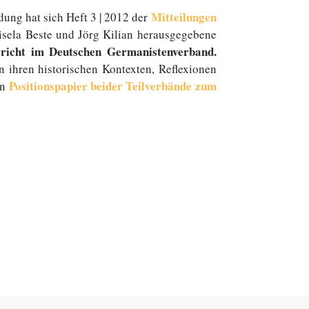
Mit­tei­lun­gen
dung hat sich Heft 3 | 2012 der
sela Beste und Jörg Kilian her­aus­ge­ge­be­ne
ter­richt im Deutschen Germanistenverband.
n ihren his­to­ri­schen Kon­tex­ten, Re­fle­xio­nen
Po­si­ti­ons­pa­pier beider Teil­ver­bän­de zum
in