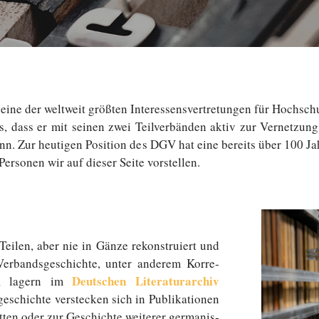
ine der welt­weit größten In­ter­es­sens­ver­tre­tun­gen für Hoc
s, dass er mit seinen zwei Teil­ver­bän­den aktiv zur Ver­net­zun
ann. Zur heu­ti­gen Po­si­ti­on des DGV hat eine bereits über 100 Ja
 Per­so­nen wir auf dieser Seite vorstellen.
eilen, aber nie in Gänze re­kon­stru­iert und
er­bands­ge­schich­te, unter anderem Kor­re­
Deutschen Li­te­ra­tur­ar­chiv
­der, lagern im
e­schich­te ver­ste­cken sich in Pu­bli­ka­tio­nen
en oder zur Ge­schich­te wei­te­rer ger­ma­nis­