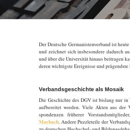
Der Deut­sche Germanistenverband ist heute e
und zeich­net sich ins­be­son­de­re dadurch au
und über die Uni­ver­si­tät hinaus bei­tra­gen k
deren wich­tigs­te Er­eig­nis­se und prä­gends­te
Verbandsgeschichte als Mosaik
Die Ge­schich­te des DGV ist bislang nur in T
auf­be­rei­tet worden. Viele Akten aus der V
spon­den­zen frü­he­rer Vor­stands­mit­glie
Marbach
. Andere Puz­zle­tei­le der Ver­bands­g
zu deutschen Hochschul- und Bil­dungs­de­bat­t