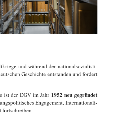
­ge und während der na­tio­nal­so­zia­lis­ti­
deutschen Ge­schich­te ent­stan­den und fordert
1952 neu ge­grün­det
­des ist der DGV im Jahr
po­li­ti­sches En­ga­ge­ment, In­ter­na­tio­na­li­
rt fortschreiben.