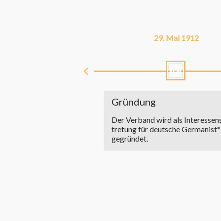
29. Mai 1912
Grün­dung
Der Verband wird als In­ter­es­sens
tre­tung für deut­sche Germanist
gegründet.