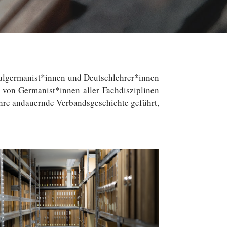
hschulgermanist*innen und Deutschlehrer*innen
g von Germanist*innen aller Fach­dis­zi­pli­nen
hre an­dau­ern­de Ver­bands­ge­schich­te geführt,