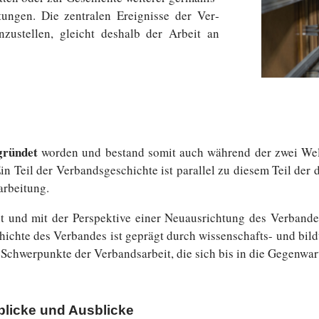
tre­tun­gen. Die zen­tra­len Er­eig­nis­se der Ver­
n­zu­stel­len, gleicht deshalb der Arbeit an
grün­det
worden und bestand somit auch während der zwei Welt­krie
 Teil der Ver­bands­ge­schich­te ist par­al­lel zu diesem Teil der 
arbeitung.
t und mit der Per­spek­ti­ve einer Neu­aus­rich­tung des Ver­ban
hich­te des Ver­ban­des ist geprägt durch wissenschafts- und bil­dungs­
Schwer­punk­te der Ver­bands­ar­beit, die sich bis in die Ge­gen­wa
licke und Ausblicke