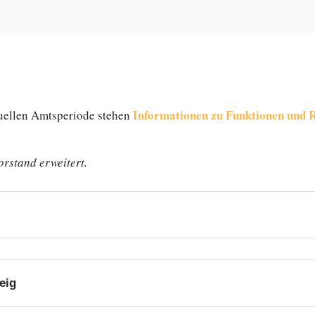
In­for­ma­tio­nen zu Funk­tio­nen und 
u­el­len Amts­pe­ri­ode stehen
or­stand erweitert.
eig