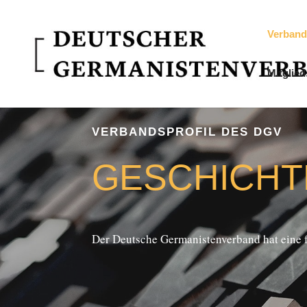
Verband
Mitglied
VERBANDSPROFIL DES DGV
GE­SCHICH­
Der Deut­sche Germanistenverband hat eine fa