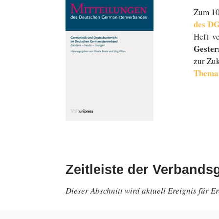
Zum 100
des D
Heft ve
Gester
zur Zuk
Thema „
Zeitleiste der Verbands
Dieser Ab­schnitt wird aktuell Er­eig­nis für Er­