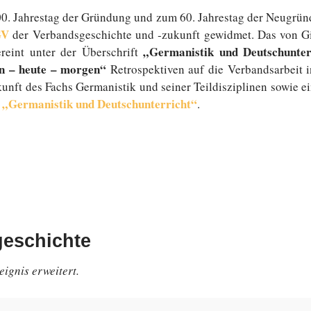
. Jah­res­tag der Grün­dung und zum 60. Jah­res­tag der Neu­grün­
GV
der Ver­bands­ge­schich­te und ‑zukunft ge­wid­met. Das von Gi
„Ger­ma­nis­tik und Deutsch­un­
reint unter der Über­schrift
n – heute – morgen“
Re­tro­spek­ti­ven auf die Ver­bands­ar­beit i
unft des Fachs Ger­ma­nis­tik und seiner Teil­dis­zi­pli­nen sowie e
Ger­ma­nis­tik und Deutsch­un­ter­richt“
.
geschichte
eig­nis erweitert.