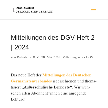
Mitteilungen des DGV Heft 2
| 2024
von
Redakteur-DGV
|
28. Mai 2024
|
Mitteilungen des DGV
Mit­tei­lun­gen des Deutschen
Das neue Heft der
Germanistenverbandes
ist er­schie­nen und the­ma­
„Au­ßer­schu­li­sche Lern­or­te“
ti­siert
. Wir wün­
schen allen Abonnent*innen eine an­re­gen­de
Lektüre!