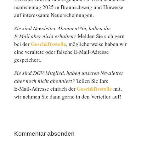
ma­nis­ten­tag 2025 in Braun­schweig und Hin­wei­se
auf in­ter­es­san­te Neuerscheinungen.
Sie sind Newsletter-Abonnent*in, haben die
E‑Mail aber nicht er­hal­ten?
Melden Sie sich gern
Ge­schäfts­stel­le
bei der
, mög­li­cher­wei­se haben wir
eine ver­al­te­te oder falsche E‑Mail-Adresse
gespeichert.
Sie sind DGV-Mitglied, haben unseren News­let­ter
aber noch nicht abon­niert?
Teilen Sie Ihre
Ge­schäfts­stel­le
E‑Mail-Adresse einfach der
mit,
wir nehmen Sie dann gerne in den Ver­tei­ler auf!
Kommentar absenden