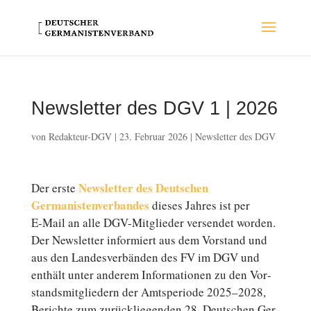
Newsletter des DGV 1 | 2026
von
Redakteur-DGV
|
23. Februar 2026
|
Newsletter des DGV
News­let­ter des Deutschen
Der erste
Germanistenverbandes
dieses Jahres ist per
E‑Mail an alle DGV-Mitglieder ver­sen­det worden.
Der News­let­ter in­for­miert aus dem Vor­stand und
aus den Lan­des­ver­bän­den des FV im DGV und
enthält unter anderem In­for­ma­tio­nen zu den Vor­
stands­mit­glie­dern der Amts­pe­ri­ode 2025–2028,
Be­rich­te zum zu­rück­lie­gen­den 28. Deutschen Ger­