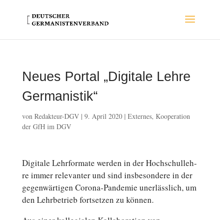
Neues Portal „Digitale Lehre
Germanistik“
von
Redakteur-DGV
|
9. April 2020
|
Externes
,
Kooperation
der GfH im DGV
Di­gi­ta­le Lehr­for­ma­te werden in der Hoch­schul­leh­
re immer re­le­van­ter und sind ins­be­son­de­re in der
ge­gen­wär­ti­gen Corona-Pandemie un­er­läss­lich, um
den Lehr­be­trieb fort­set­zen zu können.