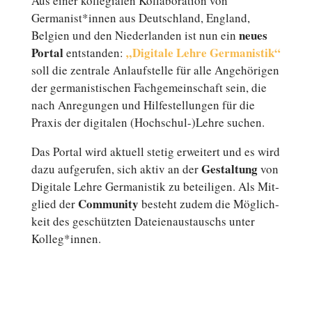
Aus einer kol­le­gia­len Kol­la­bo­ra­ti­on von
Germanist*innen aus Deutsch­land, England,
neues
Belgien und den Nie­der­lan­den ist nun ein
Portal
„Di­gi­ta­le Lehre Ger­ma­nis­tik“
ent­stan­den:
soll die zen­tra­le An­lauf­stel­le für alle An­ge­hö­ri­gen
der ger­ma­nis­ti­schen Fach­ge­mein­schaft sein, die
nach An­re­gun­gen und Hil­fe­stel­lun­gen für die
Praxis der di­gi­ta­len (Hochschul-)Lehre suchen.
Das Portal wird aktuell stetig er­wei­tert und es wird
Ge­stal­tung
dazu auf­ge­ru­fen, sich aktiv an der
von
Di­gi­ta­le Lehre Ger­ma­nis­tik zu be­tei­li­gen. Als Mit­
Com­mu­ni­ty
glied der
besteht zudem die Mög­lich­
keit des ge­schütz­ten Da­tei­en­aus­tauschs unter
Kolleg*innen.