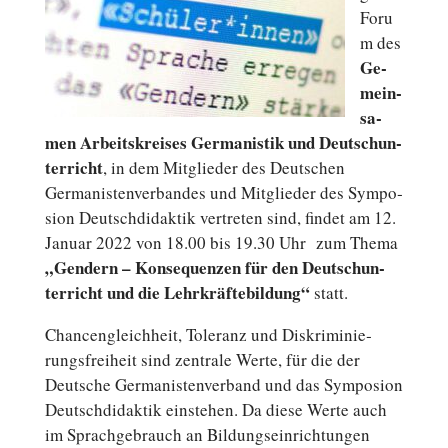
Foru
m des
Ge­
mein­
sa­
men Ar­beits­krei­ses Ger­ma­nis­tik und Deutsch­un­
ter­richt
, in dem Mit­glie­der des Deutschen
Germanistenverbandes und Mit­glie­der des Sym­po­
si­on Deutsch­di­dak­tik ver­tre­ten sind,
findet am 12.
Januar 2022
von 18.00 bis 19.30 Uhr zum Thema
„Gendern – Kon­se­quen­zen für den Deutsch­un­
ter­richt und die Lehr­kräf­te­bil­dung“
statt.
Chan­cen­gleich­heit, To­le­ranz und Dis­kri­mi­nie­
rungs­frei­heit sind zen­tra­le Werte, für die der
Deut­sche Germanistenverband und das Sym­po­si­on
Deutsch­di­dak­tik ein­ste­hen. Da diese Werte auch
im Sprach­ge­brauch an Bil­dungs­ein­rich­tun­gen