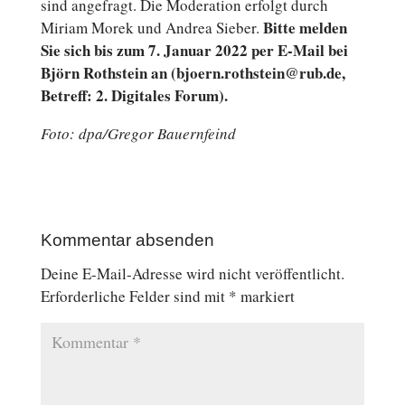
sind an­ge­fragt. Die Mo­de­ra­ti­on erfolgt durch
Bitte melden
Miriam Morek und Andrea Sieber.
Sie
sich bis zum 7. Januar 2022 per E‑Mail bei
Björn Roth­stein an (bjoern.rothstein@rub.de,
Betreff: 2. Di­gi­ta­les Forum).
Foto:
dpa/Gregor Bau­ern­feind
Kommentar absenden
Deine E-Mail-Adresse wird nicht veröffentlicht.
Erforderliche Felder sind mit
*
markiert