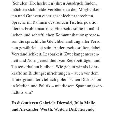
(Schulen, Hoch­schu­len) ihren Aus­druck finden,
möchten sich beide Ver­bän­de zu den Mög­lich­kei­
ten und Grenzen einer ge­schlech­ter­ge­rech­ten
Sprache im Rahmen des runden Tisches po­si­tio­
nie­ren. Pro­blem­auf­riss: Ei­ner­seits sollte in münd­
li­chen und schrift­li­chen Kom­mu­ni­ka­ti­ons­pro­zes­
sen die sprach­li­che Gleich­be­hand­lung aller Per­so­
nen ge­währ­leis­tet sein. An­de­rer­seits sollten dabei
Ver­ständ­lich­keit, Les­bar­keit, Zweck­an­ge­mes­sen­
heit und Norm­ge­recht­heit von Re­de­bei­trä­gen und
Texten er­hal­ten bleiben. Wie gehen wir als Lehr­
kräf­te an Bil­dungs­ein­rich­tun­gen – auch vor dem
Hin­ter­grund der viel­fach po­le­mi­schen Dis­kus­si­on
in Medien und Politik – mit diesem Span­nungs­ver­
hält­nis um?
Es dis­ku­tie­ren Ga­brie­le Diewald, Julia Malle
und Alex­an­der Werth.
Weitere Dis­ku­tie­ren­de