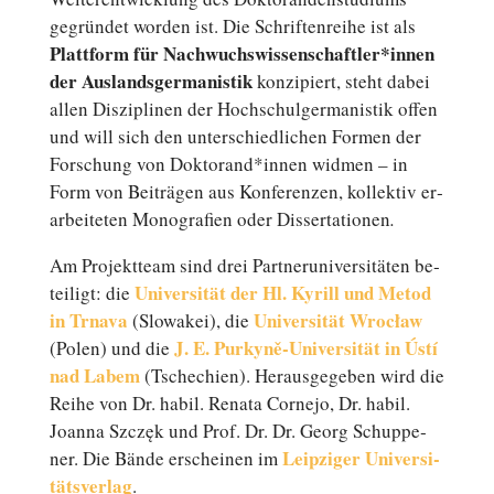
ge­grün­det worden ist. Die Schrif­ten­rei­he ist als
Platt­form für Nachwuchswissenschaftler*innen
der Aus­lands­ger­ma­nis­tik
kon­zi­piert, steht dabei
allen Dis­zi­pli­nen der Hochschulgermanistik offen
und will sich den un­ter­schied­li­chen Formen der
For­schung von Doktorand*innen widmen – in
Form von Bei­trä­gen aus Kon­fe­ren­zen, kol­lek­tiv er­
ar­bei­te­ten Mo­no­gra­fien oder Dis­ser­ta­tio­nen
.
Am Pro­jekt­team sind drei Part­ner­uni­ver­si­tä­ten be­
Uni­ver­si­tät der Hl. Kyrill und Metod
tei­ligt: die
in Trnava
Uni­ver­si­tät Wrocław
(Slo­wa­kei), die
J. E. Purkyně-Universität in Ústí
(Polen) und die
nad Labem
(Tsche­chi­en). Her­aus­ge­ge­ben wird die
Reihe von Dr. habil. Renata Cornejo, Dr. habil.
Joanna Szczęk und Prof. Dr. Dr. Georg Schup­pe­
Leip­zi­ger Uni­ver­si­
ner. Die Bände er­schei­nen im
täts­ver­lag
.