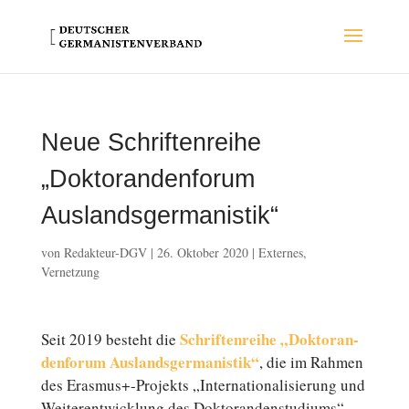
Neue Schriftenreihe
„Doktorandenforum
Auslandsgermanistik“
von
Redakteur-DGV
|
26. Oktober 2020
|
Externes
,
Vernetzung
Schrif­ten­rei­he „Dok­to­ran­
Seit 2019 besteht die
den­fo­rum Aus­lands­ger­ma­nis­tik“
, die im Rahmen
des Erasmus+-Projekts „In­ter­na­tio­na­li­sie­rung und
Wei­ter­ent­wick­lung des Dok­to­ran­den­stu­di­ums“