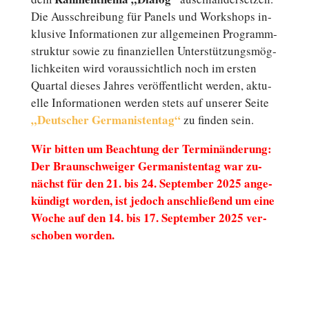
Die Aus­schrei­bung für Panels und Work­shops in­
klu­si­ve In­for­ma­tio­nen zur all­ge­mei­nen Pro­gramm­
struk­tur sowie zu fi­nan­zi­el­len Un­ter­stüt­zungs­mög­
lich­kei­ten wird vor­aus­sicht­lich noch im ersten
Quartal dieses Jahres ver­öf­fent­licht werden, ak­tu­
el­le In­for­ma­tio­nen werden stets auf unserer Seite
„Deutscher Ger­ma­nis­ten­tag“
zu finden sein.
Wir bitten um Be­ach­tung der Ter­min­än­de­rung:
Der Braun­schwei­ger Ger­ma­nis­ten­tag war zu­
nächst für den 21. bis 24. Sep­tem­ber 2025 an­ge­
kün­digt worden, ist jedoch an­schlie­ßend um eine
Woche auf den 14. bis 17. Sep­tem­ber 2025 ver­
scho­ben worden.