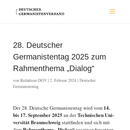
28. Deutscher
Germanistentag 2025 zum
Rahmenthema „Dialog“
von
Redakteur-DGV
|
2. Februar 2024
|
Deutscher
Germanistentag
14.
Der 28. Deut­sche Ger­ma­nis­ten­tag wird vom
bis 17. Sep­tem­ber 2025
Tech­ni­schen Uni­
an der
ver­si­tät Braun­schweig
statt­fin­den und sich mit
Rah­men­the­ma „Dialog“
dem
aus­ein­an­der­set­zen.