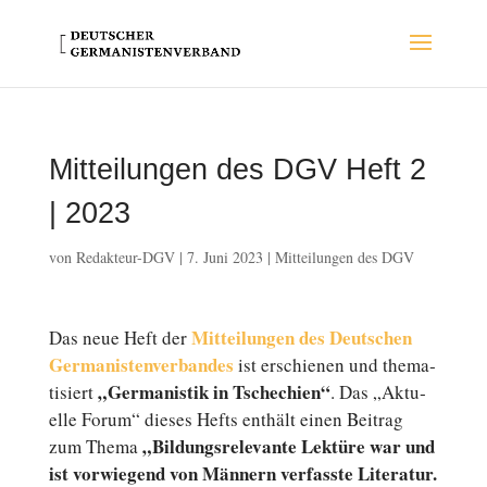
Mitteilungen des DGV Heft 2
| 2023
von
Redakteur-DGV
|
7. Juni 2023
|
Mitteilungen des DGV
Mit­tei­lun­gen des Deutschen
Das neue Heft der
Germanistenverbandes
ist er­schie­nen und the­ma­
„Ger­ma­nis­tik in Tsche­chi­en“
ti­siert
. Das „Ak­tu­
el­le Forum“ dieses Hefts enthält einen Beitrag
„Bil­dungs­re­le­van­te Lektüre war und
zum Thema
ist vor­wie­gend von Männern ver­fass­te Li­te­ra­tur.