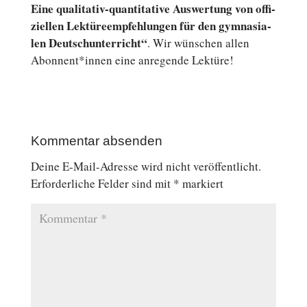
Eine qualitativ-quantitative Aus­wer­tung von of­fi­
zi­el­len Lek­tü­re­emp­feh­lun­gen für den gym­na­sia­
len Deutsch­un­ter­richt“
. Wir wün­schen allen
Abonnent*innen eine an­re­gen­de Lektüre!
Kommentar absenden
Deine E-Mail-Adresse wird nicht veröffentlicht.
Erforderliche Felder sind mit
*
markiert