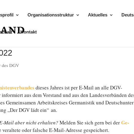
sprofil
Organisationsstruktur
Aktuelles
Deuts
schaft
Kontakt
2022
er des DGV
anistenverbandes
dieses Jahres ist per E‑Mail an alle DGV-
r in­for­miert aus dem Vor­stand und aus den Lan­des­ver­bän­den d
es Ge­mein­sa­men Ar­beits­krei­ses Ger­ma­nis­tik und Deutsch­un­ter
l­tung „Der DGV lädt ein“ an.
Ge­
‑Mail aber nicht er­hal­ten?
Melden Sie sich gern bei der
ne ver­al­te­te oder falsche E‑Mail-Adresse gespeichert.