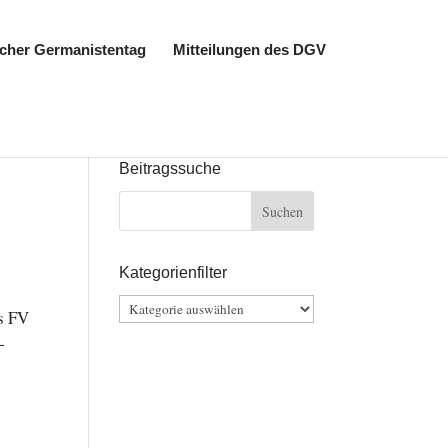
cher Germanistentag
Mitteilungen des DGV
Beitragssuche
Kategorienfilter
Kategorienfilter
es FV
­