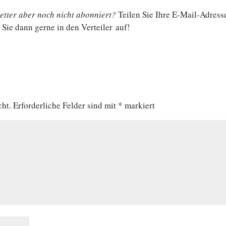
t­ter aber noch nicht abon­niert?
Teilen Sie Ihre E‑Mail-Adress
Sie dann gerne in den Ver­tei­ler auf!
cht.
Erforderliche Felder sind mit
*
markiert