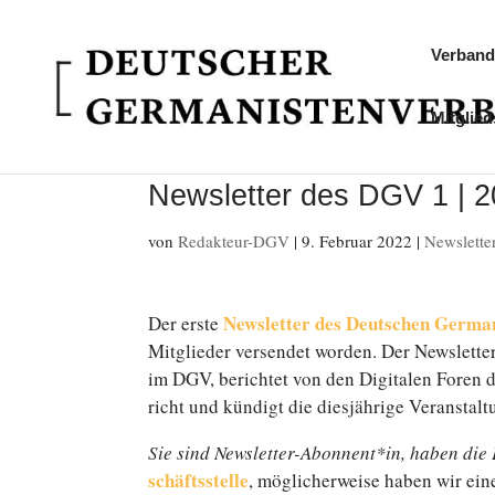
Verband
Mitglied
Newsletter des DGV 1 | 
von
Redakteur-DGV
|
9. Februar 2022
|
Newslett
News­let­ter des Deutschen Germ
Der erste
Mitglieder ver­sen­det worden. Der News­let­te
im DGV, be­rich­tet von den Di­gi­ta­len Foren d
richt und kündigt die dies­jäh­ri­ge Ver­an­sta
Sie sind Newsletter-Abonnent*in, haben die E
schäfts­stel­le
, mög­li­cher­wei­se haben wir ei