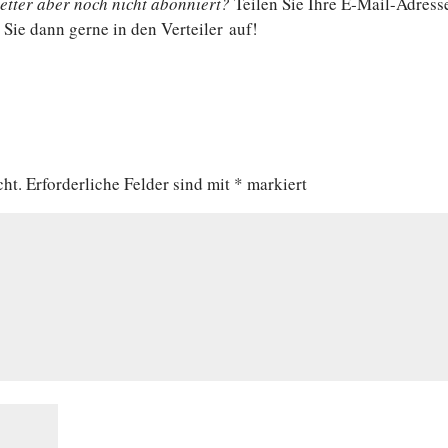
t­ter aber noch nicht abon­niert?
Teilen Sie Ihre E‑Mail-Adress
Sie dann gerne in den Ver­tei­ler auf!
cht.
Erforderliche Felder sind mit
*
markiert