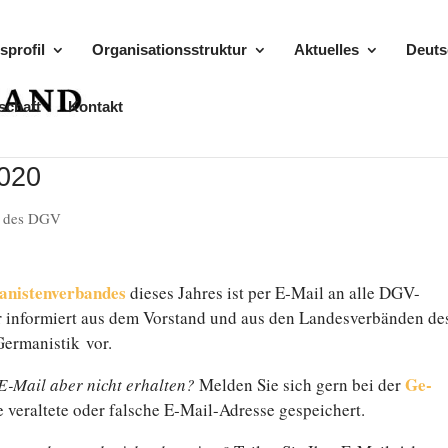
sprofil
Organisationsstruktur
Aktuelles
Deuts
schaft
Kontakt
2020
r des DGV
manistenverbandes
dieses Jahres ist per E‑Mail an alle DGV-
r in­for­miert aus dem Vor­stand und aus den Lan­des­ver­bän­den d
r­ma­nis­tik vor.
Ge­
‑Mail aber nicht er­hal­ten?
Melden Sie sich gern bei der
ne ver­al­te­te oder falsche E‑Mail-Adresse gespeichert.