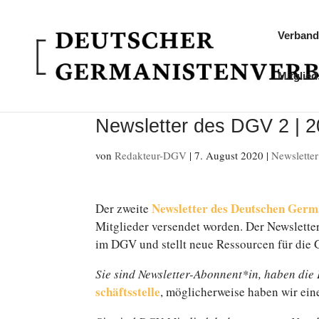
Verband
Mitglied
Newsletter des DGV 2 | 
von
Redakteur-DGV
|
7. August 2020
|
Newslette
News­let­ter des Deutschen Ger
Der zweite
Mitglieder ver­sen­det worden. Der News­let­te
im DGV und stellt neue Res­sour­cen für die Ge
Sie sind Newsletter-Abonnent*in, haben die E
schäfts­stel­le
, mög­li­cher­wei­se haben wir ei