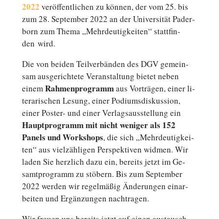
2022
ver­öf­fent­li­chen zu können, der vom 25. bis
zum 28. Sep­tem­ber 2022 an der Uni­ver­si­tät Pader­
born zum Thema „Mehr­deu­tig­kei­ten“ statt­fin­
den wird.
Die von beiden Teil­ver­bän­den des DGV ge­mein­
sam aus­ge­rich­te­te Ver­an­stal­tung bietet neben
Rah­men­pro­gramm
einem
aus Vor­trä­gen, einer li­
te­ra­ri­schen Lesung, einer Po­di­ums­dis­kus­si­on,
einer Poster- und einer Ver­lags­aus­stel­lung ein
Haupt­pro­gramm mit nicht weniger als 152
Panels und Work­shops
, die sich „Mehr­deu­tig­kei­
ten“ aus viel­zäh­li­gen Per­spek­ti­ven widmen. Wir
laden Sie herz­lich dazu ein, bereits jetzt im Ge­
samt­pro­gramm zu stöbern. Bis zum Sep­tem­ber
2022 werden wir re­gel­mä­ßig Än­de­run­gen ein­ar­
bei­ten und Er­gän­zun­gen nachtragen.
Wir freuen uns bereits jetzt auf einen aus­tausch­