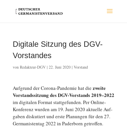
Digitale Sitzung des DGV-
Vorstandes
von
Redakteur-DGV
|
22. Juni 2020
|
Vorstand
zweite
Auf­grund der Corona-Pandemie hat die
Vor­stands­sit­zung des DGV-Vorstands 2019–2022
im di­gi­ta­len Format statt­ge­fun­den. Per Online-
Konferenz wurden am 19. Juni 2020 ak­tu­el­le Auf­
ga­ben dis­ku­tiert und erste Pla­nun­gen für den 27.
Ger­ma­nis­ten­tag 2022 in Pader­born getroffen.